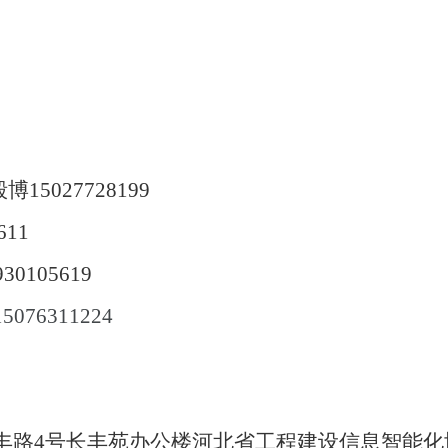
毅博
15027728199
611
930105619
15076311224
丰路
4
号长丰苑办公楼河北省工程建设信息智能化