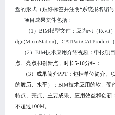
盘的形式（贴好标签并注明“系统报名编号
项目成果文件包括：
（
1
）
BIM
模型文件：应为
rvt
（
Revit
dgn(MicroStation)
、
CATPart\CATProduct
（
（
2
）
BIM
技术应用介绍视频：申报项
点、亮点和创新点，时长
5-10
分钟；
（
3
）成果简介
PPT
：包括单位简介、
的履历、水平）；
BIM
技术应用的软、硬
特点、亮点、主要成果、应用效益和创新
不超过
100M
。