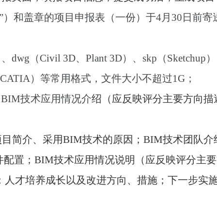
”）和盖章的项目申报表（一份）于
4
月
30
日前
寄
）、
dwg
（
Civil 3D
、
Plant 3D
）、
skp
（
Sketchup
）
CATIA
）等常用格式，文件大小不超过
1G
；
目
BIM
技术应用情况介
绍（应反映评分主要方向描
项目简介、采用
BIM
技术的原因；
BIM
技术团队介
件配置；
BIM
技术应用情况说明（应反映评分主要
；人才培养成长以及改进方向、措施；下一步实