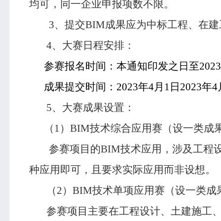
均可，同一企业申报项数不限。
3
、提交
BIM
成果应为中标工程、在建
4
、大赛日程安排：
参赛报名时间：本通知印发之日至
2023
成果提交时间：
2023
年
4
月
1
日
2023
年
4
5
、大赛成果设置：
（
1
）
BIM
技术综合应用赛（设一类成
参赛项目的
BIM
技术应用，涉及工程
种应用即可，且要求实际应用而非设想。
（
2
）
BIM
技术单项应用赛（设一类成
参赛项目主要在工程设计、土建施工、