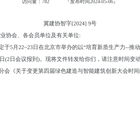
访问量：
782
『发布时间2024-05-06
』
冀建协智字[2024] 9号
筑业协会、各会员单位及有关单位
:
定于
5
月
22
~
23
日在北京市举办的以
“
培育新质生产力
--
推
日
(2
日会议报到
)
。现将文件转发给你们，请注意时间变
分会《关于变更第四届绿色建造与智能建筑创新大会时间