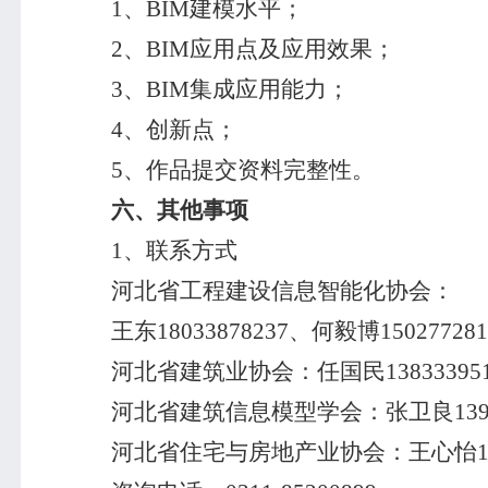
1
、
BIM
建模水平；
2
、
BIM
应用点及应用效果；
3
、
BIM
集成应用能力；
4
、创新点；
5
、作品提交资料完整性。
六、其他事项
1
、联系方式
河北省工程建设信息智能化协会：
王东
18033878237
、何毅博
150277281
河北省建筑业协会：任国民
13833395
河北省建筑信息模型学会：张卫良
13
河北省住宅与房地产业协会：王心怡