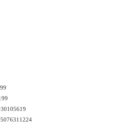
99
199
930105619
15076311224