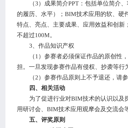
（
3
）成果简介
PPT
：包括单位简介、
的履历、水平）；
BIM
技术应用的软、硬
特点、亮点、主要成果、应用效益和创新
不超过
100M
。
3
、作品知识产权
（
1
）参赛者必须保证作品的原创性
担。一旦发现参赛作品有侵权、抄袭等行
（
2
）参赛作品原则上不予退还，请
四、相关活动
为了促进行业对
BIM
技术的认识以及
用研讨会、
BIM
技术应用观摩会及交流会
五、评奖原则