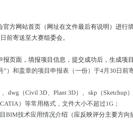
会官方网站首页（网址在文件最后有说明）进行
1
日前
寄送至大赛组委会。
申报页面，填报项目信息，提交成功后，生成项
号”）和盖章的项目申报表（一份）于
4
月
30
日前
）、
dwg
（
Civil 3D
、
Plant 3D
）、
skp
（
Sketchup
CATIA
）等常用格式，文件大小不超过
1G
；
目
BIM
技术应用情况介
绍（应反映评分主要方向