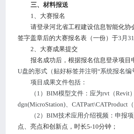
三、材料报送
1
、大赛报名
请登录河北省工程建设信息智能化协
签字盖章后的大赛报名表（一份）于
3
月
3
2
、大赛成果提交
报名成功后，根据报名信息登录项目
U
盘的形式（贴好标签并注明“系统报名编
项目成果文件包括：
（
1
）
BIM
模型文件：应为
rvt
（
Revit
dgn(MicroStation)
、
CATPart\CATProduct
（
（
2
）
BIM
技术应用介绍视频：申报项
点、亮点和创新点，时长
5-10
分钟；