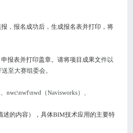
填报，报名成功后，生成报名表并打印，将
目申报表并打印盖章。请将项目成果文
件以
寄送至大赛组委会。
）、
nwc\nwf\nwd
（
Navisworks
）、
描述的内容），具体
BIM
技术应用的主要特