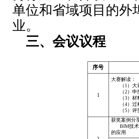
单位和省域项目的外
业。
三、会议议程
序号
大赛解读：
（
1
）大
（
2
）申
1
（
3
）材
（
4
）过
（
5
）评
获奖案例分
BIM
技
的应用
2